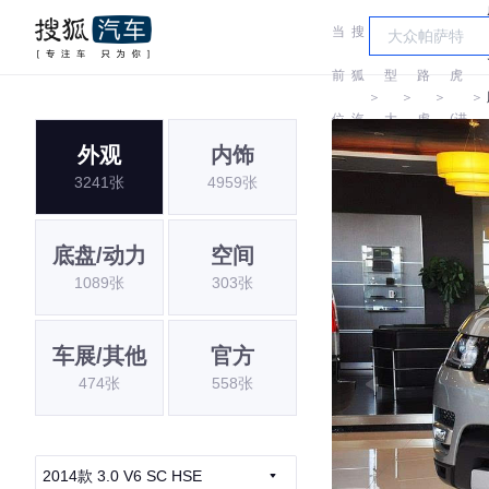
当
搜
车
路
前
狐
型
路
虎
＞
＞
＞
＞
位
汽
大
虎
(进
外观
内饰
置:
车
全
口)
3241张
4959张
底盘/动力
空间
1089张
303张
车展/其他
官方
474张
558张
2014款 3.0 V6 SC HSE