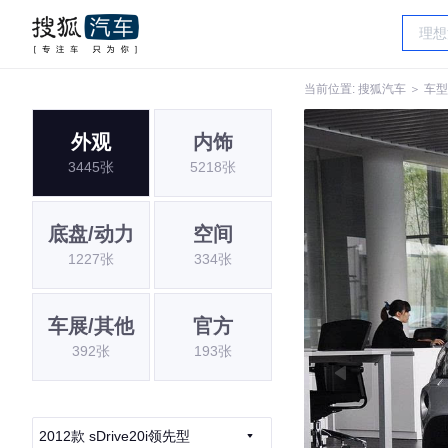
当前位置:
搜狐汽车
＞
车型
外观
内饰
3445张
5218张
底盘/动力
空间
1227张
334张
车展/其他
官方
392张
193张
2012款 sDrive20i领先型