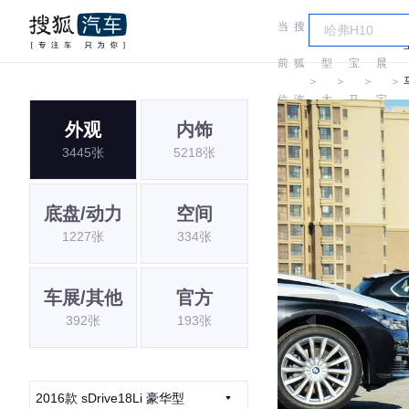
当
搜
车
华
前
狐
型
宝
晨
＞
＞
＞
＞
位
汽
大
马
宝
外观
内饰
置:
车
全
马
3445张
5218张
底盘/动力
空间
1227张
334张
车展/其他
官方
392张
193张
2016款 sDrive18Li 豪华型