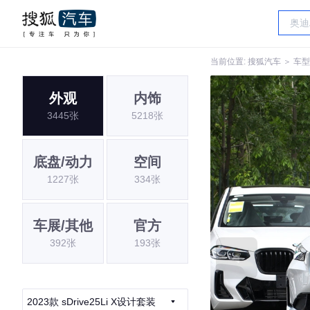
当前位置:
搜狐汽车
＞
车型
外观
内饰
3445张
5218张
底盘/动力
空间
1227张
334张
车展/其他
官方
392张
193张
2023款 sDrive25Li X设计套装