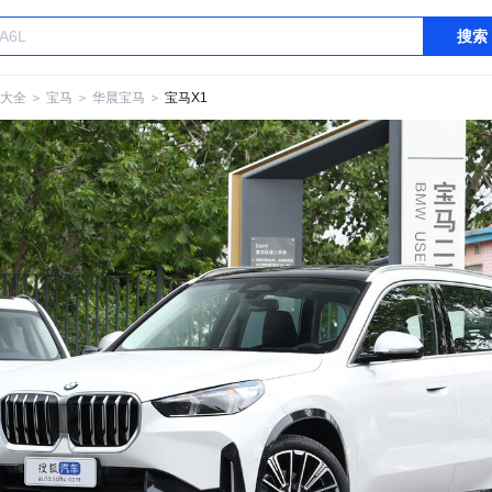
搜索
大全
＞
宝马
＞
华晨宝马
＞
宝马X1