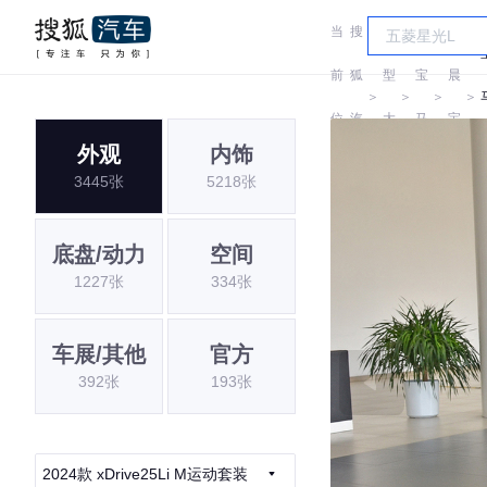
当
搜
车
华
前
狐
型
宝
晨
＞
＞
＞
＞
位
汽
大
马
宝
外观
内饰
置:
车
全
马
3445张
5218张
底盘/动力
空间
1227张
334张
车展/其他
官方
392张
193张
2024款 xDrive25Li M运动套装