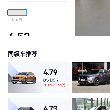
矿石白
4.53
同级车推荐
·外观表现一般，低于57%同级车
·内饰表现一般，低于86%同级车
·空间表现较为优秀，优于64%同级车
4.79
DS DS 7
20.89-32.99万
4.73