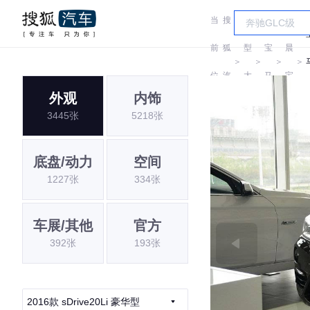
当
搜
车
华
前
狐
型
宝
晨
＞
＞
＞
＞
位
汽
大
马
宝
外观
内饰
置:
车
全
马
3445张
5218张
底盘/动力
空间
1227张
334张
车展/其他
官方
392张
193张
2016款 sDrive20Li 豪华型