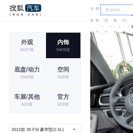
当
搜
车
一
前
狐
型
奥
汽
＞
＞
＞
＞
位
汽
大
迪
奥
外观
内饰
置:
车
全
迪
5637张
9409张
底盘/动力
空间
1943张
558张
车展/其他
官方
623张
633张
2012款 30 FSI 豪华型(2.5L)