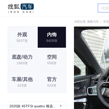
当前位置:
搜狐汽车
＞
车型
外观
内饰
5637张
9409张
底盘/动力
空间
1943张
558张
车展/其他
官方
623张
633张
2020款 45TFSI quattro 臻选动