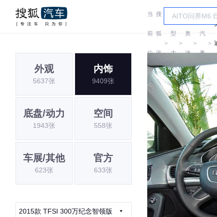
当
搜
车
一
前
狐
型
奥
汽
＞
＞
＞
＞
位
汽
大
迪
奥
外观
内饰
置:
车
全
迪
5637张
9409张
底盘/动力
空间
1943张
558张
车展/其他
官方
623张
633张
2015款 TFSI 300万纪念智领版