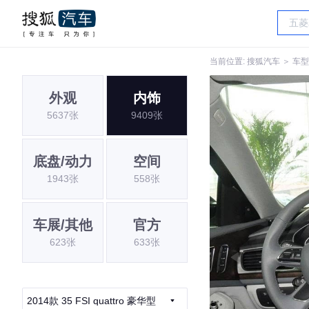
当前位置:
搜狐汽车
＞
车型
外观
内饰
5637张
9409张
底盘/动力
空间
1943张
558张
车展/其他
官方
623张
633张
2014款 35 FSI quattro 豪华型