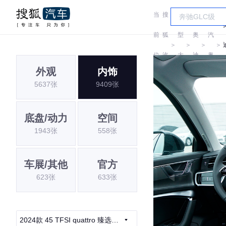
当
搜
车
一
前
狐
型
奥
汽
＞
＞
＞
＞
位
汽
大
迪
奥
外观
内饰
置:
车
全
迪
5637张
9409张
底盘/动力
空间
1943张
558张
车展/其他
官方
623张
633张
2024款 45 TFSI quattro 臻选致