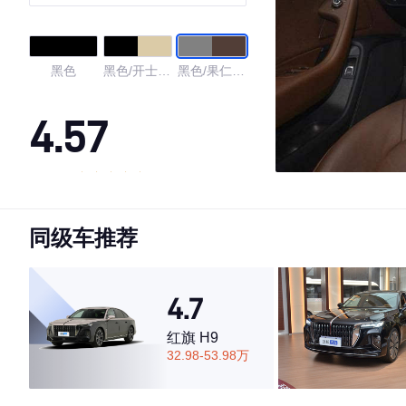
黑色
黑色/开士米
黑色/果仁棕
色
色
4.57
·外观表现一般，低于70%同级车
·内饰表现一般，低于67%同级车
同级车推荐
·空间表现一般，低于54%同级车
4.7
红旗 H9
32.98-53.98万