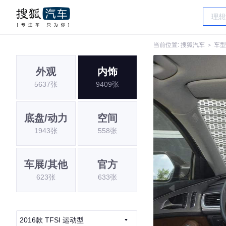
当前位置:
搜狐汽车
＞
车型
外观
内饰
5637张
9409张
底盘/动力
空间
1943张
558张
车展/其他
官方
623张
633张
2016款 TFSI 运动型