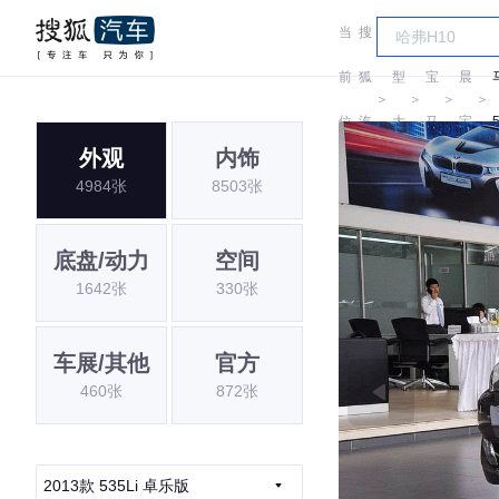
当
搜
车
华
前
狐
型
宝
晨
＞
＞
＞
＞
位
汽
大
马
宝
外观
内饰
置:
车
全
马
4984张
8503张
底盘/动力
空间
1642张
330张
车展/其他
官方
460张
872张
2013款 535Li 卓乐版