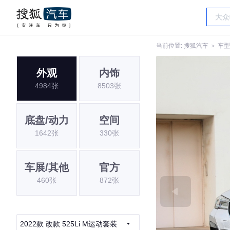
当前位置:
搜狐汽车
＞
车型
外观
内饰
4984张
8503张
底盘/动力
空间
1642张
330张
车展/其他
官方
460张
872张
2022款 改款 525Li M运动套装