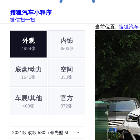
搜狐汽车小程序
微信扫一扫
当前位置:
搜狐汽车
外观
内饰
4984张
8503张
底盘/动力
空间
1642张
330张
车展/其他
官方
460张
872张
2021款 改款 530Li 领先型 M运
动套装