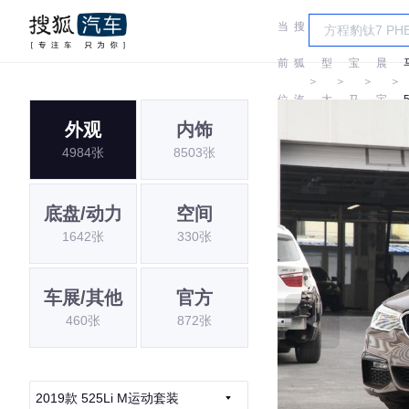
当
搜
车
华
前
狐
型
宝
晨
＞
＞
＞
＞
位
汽
大
马
宝
外观
内饰
置:
车
全
马
4984张
8503张
底盘/动力
空间
1642张
330张
车展/其他
官方
460张
872张
2019款 525Li M运动套装