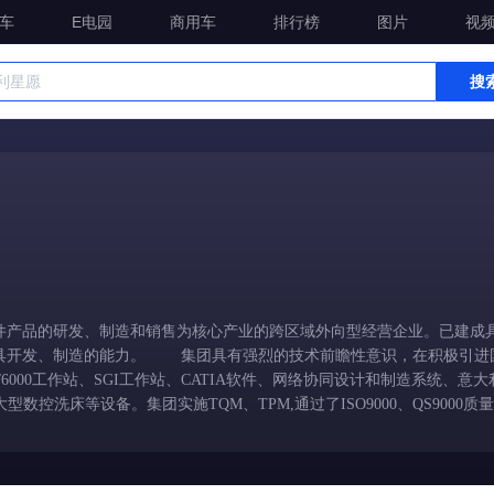
车
E电园
商用车
排行榜
图片
视
搜
产品的研发、制造和销售为核心产业的跨区域外向型经营企业。已建成具
具开发、制造的能力。 集团具有强烈的技术前瞻性意识，在积极引进
6000工作站、SGI工作站、CATIA软件、网络协同设计和制造系统、意大利
大型数控洗床等设备。集团实施TQM、TPM,通过了ISO9000、QS9000