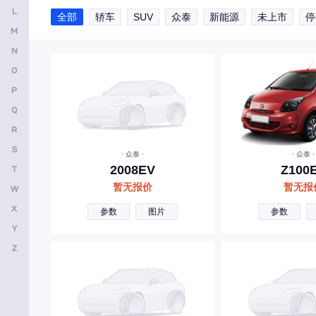
L
全部
轿车
SUV
众泰
新能源
未上市
停
安凯客车
M
B
N
O
比亚迪
P
奔驰
Q
宝马
R
别克
S
· 众泰 ·
· 众泰 ·
2008EV
Z100
T
本田
暂无报价
暂无报
W
保时捷
X
参数
图片
参数
北京越野
Y
宝骏
Z
标致
北京汽车