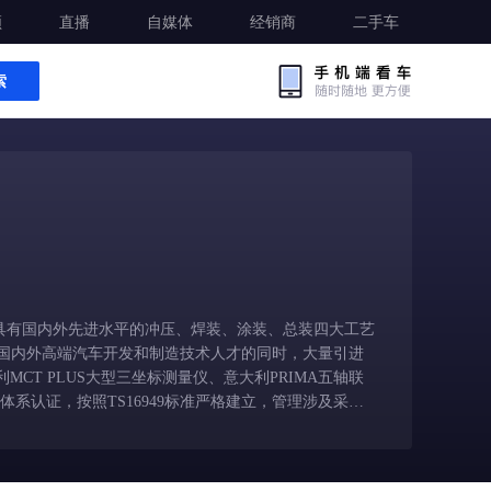
频
直播
自媒体
经销商
二手车
索
有国内外先进水平的冲压、焊装、涂装、总装四大工艺
国内外高端汽车开发和制造技术人才的同时，大量引进
MCT PLUS大型三坐标测量仪、意大利PRIMA五轴联
质量体系认证，按照TS16949标准严格建立，管理涉及采