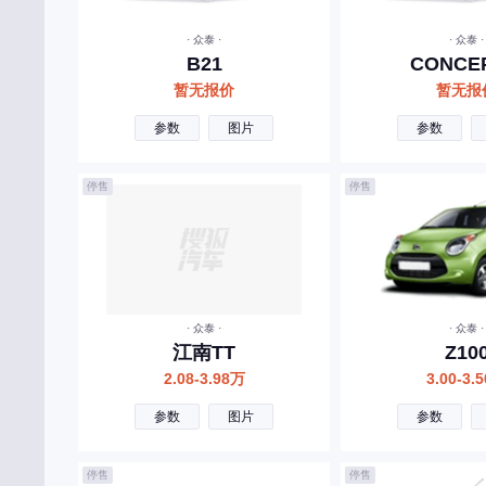
宾利
· 众泰 ·
· 众泰 ·
北汽制造
B21
CONCEP
奔腾
暂无报价
暂无报
北汽瑞翔
参数
图片
参数
北汽雷驰
停售
停售
百智新能源
C
长安
长城
· 众泰 ·
· 众泰 ·
长安启源
江南TT
Z10
2.08-3.98万
3.00-3.
长安凯程
参数
图片
参数
长安欧尚
昌河
停售
停售