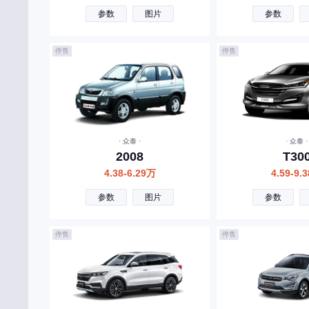
参数
图片
参数
东风富康
大运
停售
停售
大力牛魔王
东风风度
道朗格
E
· 众泰 ·
· 众泰 ·
2008
T30
东风奕派
4.38-6.29万
4.59-9.
二一二越野车
参数
图片
参数
F
停售
停售
丰田
福特
方程豹
法拉利