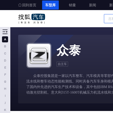
回到首页
车型库
销量
新闻
新
车型大全
精准选车
A
A
众泰
B
奥迪
C
AITO
D
自主车
E
埃安
F
众泰控股集团是一家以汽车整车、汽车模具等零部件
阿维塔
流水线和整车动态性能检测线。同时具备汽车车身和模
G
奥迪AUDI
了国内外先进的汽车生产技术和设备，其中包括IBM RS/
H
动激光切割机、意大利315T-1600T机械压力机流水线和
阿斯顿马丁
I
J
阿尔法罗密欧
K
埃尚