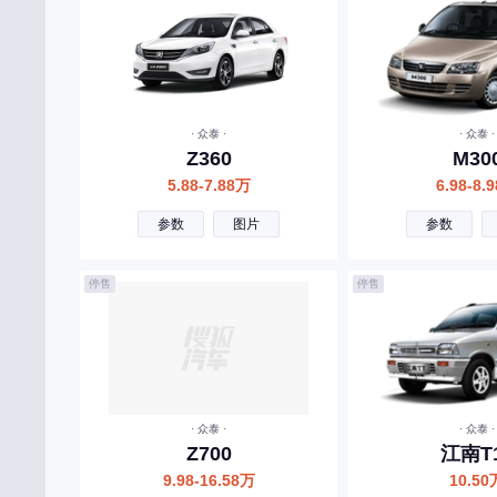
创维汽车
曹操汽车
成功汽车
橙仕
· 众泰 ·
· 众泰 ·
Z360
M30
D
5.88-7.88万
6.98-8.
大众
参数
图片
参数
东风风神
停售
停售
东风
东风风行
东风郑州日产
东风小康
· 众泰 ·
· 众泰 ·
东风纳米
Z700
江南T
9.98-16.58万
10.50
东风风光