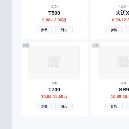
· 众泰 ·
· 众泰 ·
福田
T500
大迈X
6.98-12.38万
6.99-12
飞凡汽车
飞碟汽车
参数
图片
参数
G
停售
停售
广汽传祺
国金汽车
国吉商用车
H
· 众泰 ·
· 众泰 ·
T700
SR9
哈弗
10.68-15.58万
10.88-16
红旗
参数
图片
参数
华境
昊铂