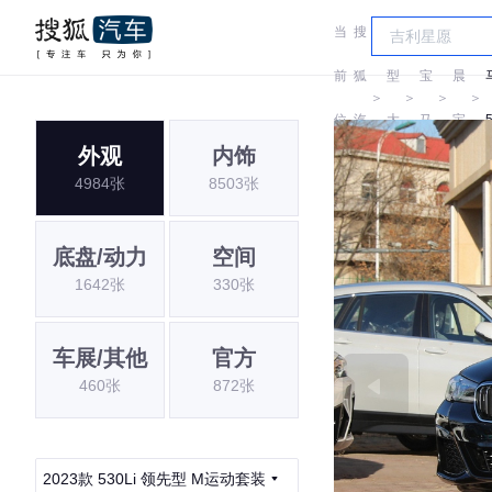
当
搜
车
华
前
狐
型
宝
晨
＞
＞
＞
＞
位
汽
大
马
宝
外观
内饰
置:
车
全
马
4984张
8503张
底盘/动力
空间
1642张
330张
车展/其他
官方
460张
872张
2023款 530Li 领先型 M运动套装