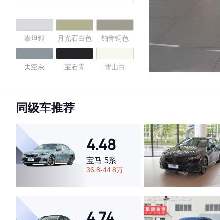
泰坦银
月光石白色
铂青铜色
太空灰
宝石青
雪山白
开士米银
哈瓦那灰
巴西棕
同级车推荐
墨晶灰
矿石白
神秘灰
4.48
冰河银
碳黑
雪山白
宝马 5系
36.8-44.8万
黑色
月光银
胡卡罗米色
4.51
4.74