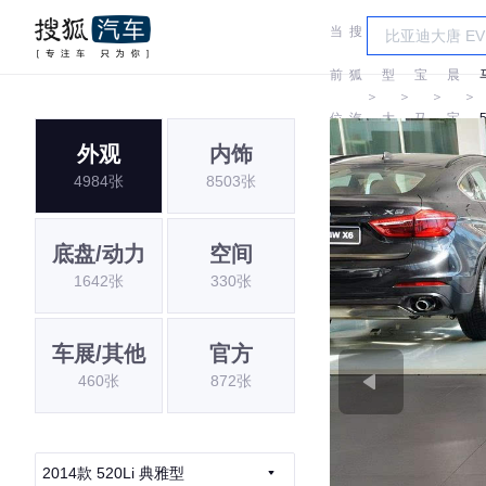
当
搜
车
华
前
狐
型
宝
晨
＞
＞
＞
＞
位
汽
大
马
宝
外观
内饰
置:
车
全
马
4984张
8503张
底盘/动力
空间
1642张
330张
车展/其他
官方
460张
872张
2014款 520Li 典雅型