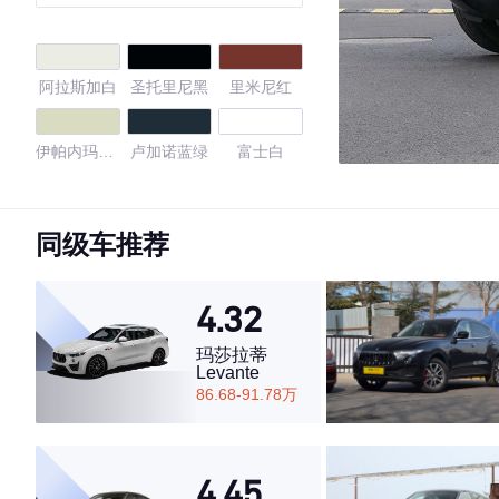
Dynamic
阿拉斯加白
圣托里尼黑
里米尼红
伊帕内玛沙
卢加诺蓝绿
富士白
滩金
中国红
印度河银
奈良青铜褐
同级车推荐
卢瓦尔河蓝
智利红
马里亚纳蓝
黑
4.32
巴罗洛黑
夏布利酒青
蒙塔奇诺红
玛莎拉蒂
Levante
86.68-91.78万
阿鲁巴灰银
埃什托里尔
玉龙雪山白
蓝
纳尔维克黑
光谱赛车红
富勒银
4.45