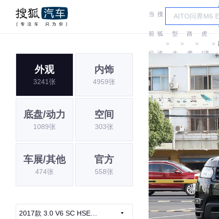
当
搜
车
路
前
狐
型
路
虎
＞
＞
＞
＞
位
汽
大
虎
(进
外观
内饰
置:
车
全
口)
3241张
4959张
底盘/动力
空间
1089张
303张
车展/其他
官方
474张
558张
2017款 3.0 V6 SC HSE