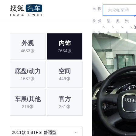
当
搜
车
一
前
狐
型
奥
汽
＞
＞
＞
＞
位
汽
大
迪
奥
外观
内饰
置:
车
全
迪
4633张
7664张
底盘/动力
空间
1637张
449张
车展/其他
官方
219张
251张
2011款 1.8TFSI 舒适型