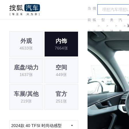
当
搜
车
一
前
狐
型
奥
汽
＞
＞
＞
＞
位
汽
大
迪
奥
外观
内饰
置:
车
全
迪
4633张
7664张
底盘/动力
空间
1637张
449张
车展/其他
官方
219张
251张
2024款 40 TFSI 时尚动感型