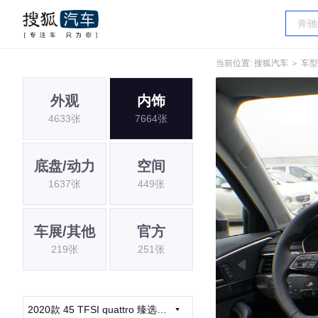
当前位置:
搜狐汽车
＞
车型
外观
内饰
4633张
7664张
底盘/动力
空间
1637张
449张
车展/其他
官方
219张
251张
2020款 45 TFSI quattro 臻选动