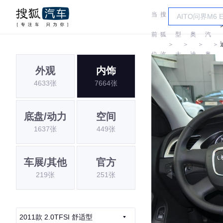
当
搜
车
一
前
狐
型
奥
汽
＞
＞
＞
＞
位
汽
大
迪
奥
外观
内饰
置:
车
全
迪
4633张
7664张
底盘/动力
空间
1637张
449张
车展/其他
官方
219张
251张
2011款 2.0TFSI 舒适型