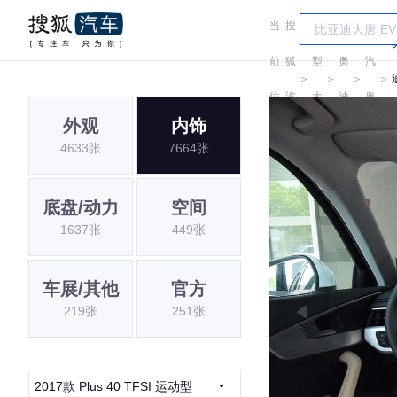
当
搜
车
一
前
狐
型
奥
汽
＞
＞
＞
＞
位
汽
大
迪
奥
外观
内饰
置:
车
全
迪
4633张
7664张
底盘/动力
空间
1637张
449张
车展/其他
官方
219张
251张
2017款 Plus 40 TFSI 运动型