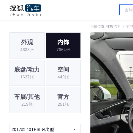
当前位置:
搜狐汽车
＞
车型
外观
内饰
4633张
7664张
底盘/动力
空间
1637张
449张
车展/其他
官方
219张
251张
2017款 40TFSI 风尚型