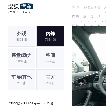
当
搜
车
一
前
狐
型
奥
汽
＞
＞
＞
＞
位
汽
大
迪
奥
外观
内饰
置:
车
全
迪
4633张
7664张
底盘/动力
空间
1637张
449张
车展/其他
官方
219张
251张
2022款 40 TFSI quattro RS套件