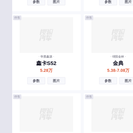
参数
图片
参数
图片
T
腾势
停售
停售
特斯拉
坦克
天际
· 华晨鑫源 ·
· 绵阳金杯 ·
W
鑫卡S52
金典
五菱
5.28万
5.38-7.08万
沃尔沃
参数
图片
参数
图片
蔚来汽车
停售
停售
魏牌
五十铃
威麟
未奥汽车