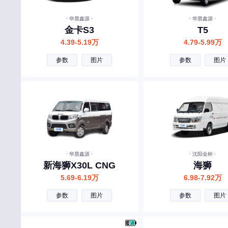
雷克萨斯
· 华晨鑫源 ·
· 华晨鑫源 ·
领克
金卡S3
T5
零跑汽车
4.39-5.19万
4.79-5.99万
理想汽车
参数
图片
参数
图片
路虎
林肯
岚图汽车
劳斯莱斯
乐道
· 华晨鑫源 ·
· 沈阳金杯 ·
兰博基尼
新海狮X30L CNG
海狮
5.69-6.19万
6.98-7.92万
莲花跑车
参数
图片
参数
图片
理念
蓝电