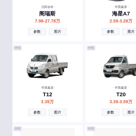
起亚
· 沈阳金杯 ·
· 华晨鑫源 ·
奇瑞新能源
阁瑞斯
海星A7
7.98-27.78万
2.59-3.28万
奇瑞QQ
参数
图片
参数
图片
启境
启辰
停售
停售
庆铃汽车
R
日产
荣威
· 华晨鑫源 ·
· 华晨鑫源 ·
T12
T20
瑞驰新能源
3.39万
3.39-3.59万
睿蓝汽车
参数
图片
参数
图片
S
深蓝汽车
停售
停售