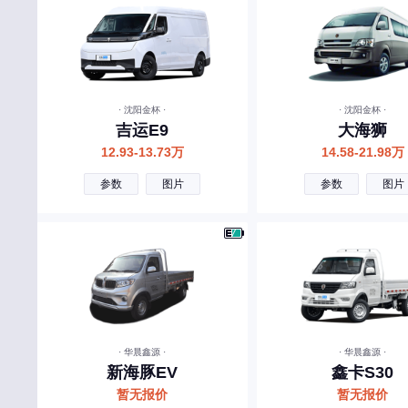
领汇
雷丁
菱势汽车
灵悉
· 沈阳金杯 ·
· 沈阳金杯 ·
吉运E9
大海狮
领途汽车
12.93-13.73万
14.58-21.98万
凌宝汽车
参数
图片
参数
图片
M
MG
马自达
玛莎拉蒂
MINI
· 华晨鑫源 ·
· 华晨鑫源 ·
猛士
新海豚EV
鑫卡S30
暂无报价
暂无报价
迈凯伦