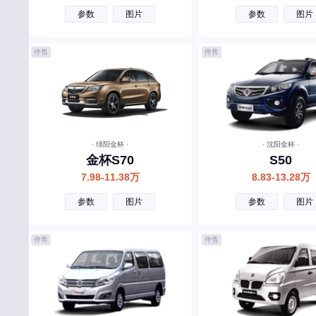
摩登汽车
参数
图片
参数
图片
敏安汽车
停售
停售
N
南京金龙
O
欧拉
· 绵阳金杯 ·
· 沈阳金杯 ·
金杯S70
S50
P
7.98-11.38万
8.83-13.28万
Polestar
参数
图片
参数
图片
朋克汽车
停售
停售
Q
奇瑞
奇瑞风云