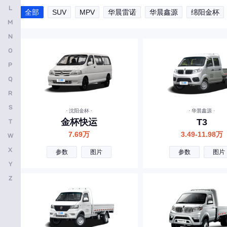
L
全部
SUV
MPV
华晨雷诺
华晨鑫源
绵阳金杯
吉祥汽车
M
骏驰
N
江南汽车
O
P
金旅
Q
九龙
R
K
S
· 沈阳金杯 ·
· 华晨鑫源 ·
金杯快运
T3
T
凯迪拉克
7.69万
3.49-11.98万
W
凯翼
X
参数
图片
参数
图片
开瑞
Y
凯马
Z
卡文汽车
L