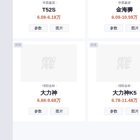
· 华晨鑫源 ·
· 华晨鑫源 ·
T52S
金海狮
万象汽车
6.08-6.18万
6.09-10.59万
X
参数
图片
参数
图片
小鹏汽车
小米汽车
停售
停售
现代
享界
雪佛兰
雪铁龙
· 绵阳金杯 ·
· 绵阳金杯 ·
大力神
大力神K5
星途
6.68-9.68万
6.78-11.48万
鑫源汽车
参数
图片
参数
图片
小虎
新吉奥