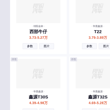
尚界
smart
斯巴鲁
· 绵阳金杯 ·
· 华晨鑫源 ·
三菱
西部牛仔
T22
上汽大通MAXUS
3.73-5.27万
3.79-3.89万
SERES赛力斯
参数
图片
参数
图片
斯柯达
停售
停售
示界
双龙
思皓
上喆
· 华晨鑫源 ·
· 华晨鑫源 ·
鑫源T30S
鑫源T32S
沙龙汽车
4.39-4.98万
4.69-5.28万
斯威