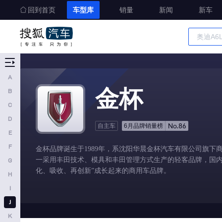
回到首页
车型库
销量
新闻
新车
江铃
捷尼赛思
江淮
车型大全
江铃集团新能源
精准选车
A
金杯
金杯
B
吉利翼真
C
江淮瑞风
D
No.86
自主车
6月品牌销量榜
极石
E
F
金杯品牌诞生于1989年，系沈阳华晨金杯汽车有限公司旗下
几何汽车
一采用丰田技术、模具和丰田管理方式生产的轻客品牌，国内
G
江铃晶马汽车
化、吸收、再创新”成长起来的商用车品牌。
H
金龙汽车
I
金杯新能源
J
K
江淮钇为