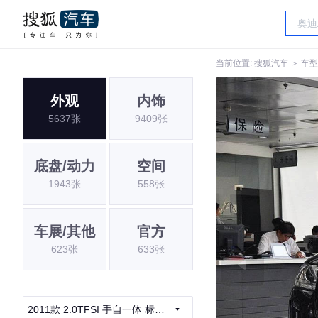
当前位置:
搜狐汽车
＞
车型
外观
内饰
5637张
9409张
底盘/动力
空间
1943张
558张
车展/其他
官方
623张
633张
2011款 2.0TFSI 手自一体 标准