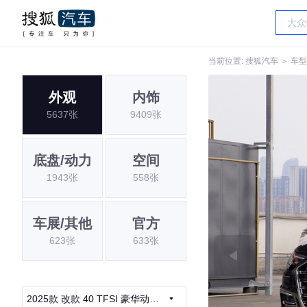
当前位置:
搜狐汽车
＞
车型
外观
内饰
5637张
9409张
底盘/动力
空间
1943张
558张
车展/其他
官方
623张
633张
2025款 改款 40 TFSI 豪华动感