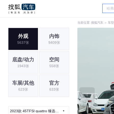
当前位置:
搜狐汽车
＞
车型
外观
内饰
5637张
9409张
底盘/动力
空间
1943张
558张
车展/其他
官方
623张
633张
2023款 45TFSI quattro 臻选动