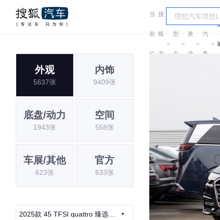
当
搜
车
一
前
狐
型
奥
汽
＞
＞
＞
＞
位
汽
大
迪
奥
外观
内饰
置:
车
全
迪
5637张
9409张
底盘/动力
空间
1943张
558张
车展/其他
官方
623张
633张
2025款 45 TFSI quattro 臻选动