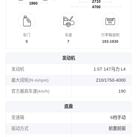
2710
1860
4700
车门
车座
行李箱容积
5
7
193-1930
发动机
发动机
1.5T 147马力 L4
最大扭矩(N·m/rpm)
210/1750-4000
官方最高车速(km/h)
190
底盘
变速箱
6档手动
驱动方式
前置前驱