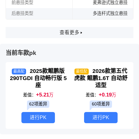
前悬挂类型
麦弗逊式独立悬挂
后悬挂类型
多连杆式独立悬挂
查看更多
当前车款pk
2025款鲲鹏版
2026款第五代
最高配
最低配
290TGDI 自动畅行版 5
虎款 鲲鹏1.6T 自动舒
座
适型
+5.21
+0.19
差值：
万
差值：
万
62项差异
60项差异
进行PK
进行PK