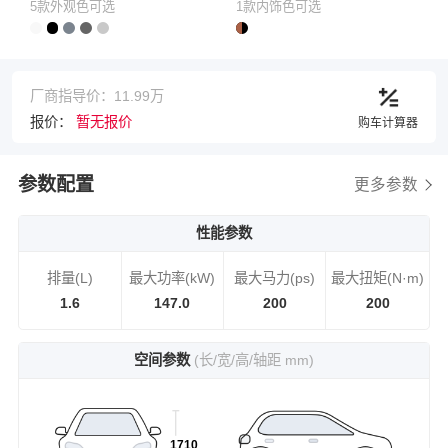
5款外观色可选
1款内饰色可选
厂商指导价：11.99万
报价：
暂无报价
购车计算器
参数配置
更多参数
性能参数
排量(L)
最大功率(kW)
最大马力(ps)
最大扭矩(N·m)
1.6
147.0
200
200
空间参数
(长/宽/高/轴距 mm)
1710