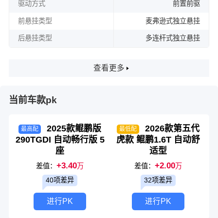
驱动方式
前置前驱
前悬挂类型
麦弗逊式独立悬挂
后悬挂类型
多连杆式独立悬挂
查看更多
当前车款pk
2025款鲲鹏版
2026款第五代
最高配
最低配
290TGDI 自动畅行版 5
虎款 鲲鹏1.6T 自动舒
座
适型
+3.40
+2.00
差值：
万
差值：
万
40项差异
32项差异
进行PK
进行PK