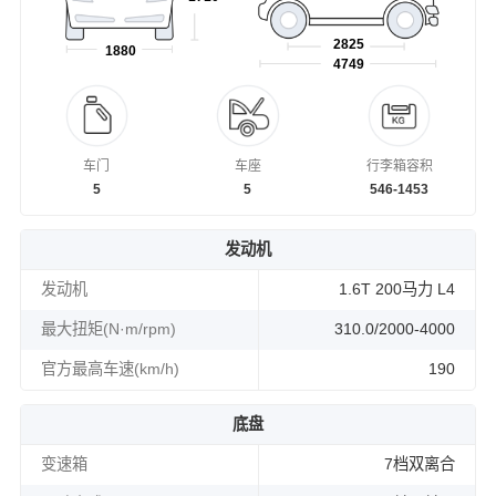
2825
1880
4749
车门
车座
行李箱容积
5
5
546-1453
发动机
发动机
1.6T 200马力 L4
最大扭矩(N·m/rpm)
310.0/2000-4000
官方最高车速(km/h)
190
底盘
变速箱
7档双离合