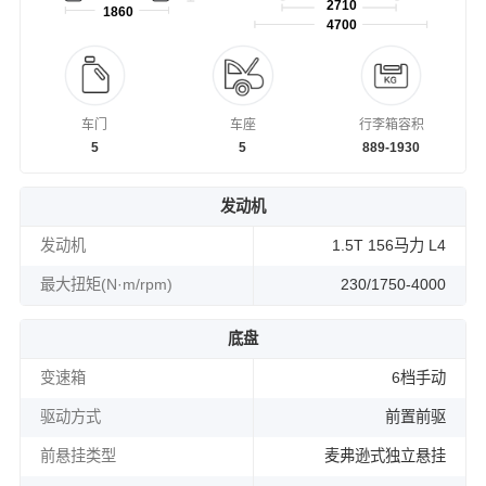
2710
1860
4700
车门
车座
行李箱容积
5
5
889-1930
发动机
发动机
1.5T 156马力 L4
最大扭矩(N·m/rpm)
230/1750-4000
底盘
变速箱
6档手动
驱动方式
前置前驱
前悬挂类型
麦弗逊式独立悬挂