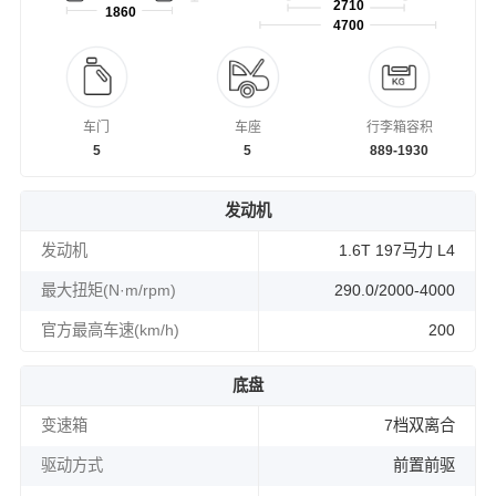
2710
1860
4700
车门
车座
行李箱容积
5
5
889-1930
发动机
发动机
1.6T 197马力 L4
最大扭矩(N·m/rpm)
290.0/2000-4000
官方最高车速(km/h)
200
底盘
变速箱
7档双离合
驱动方式
前置前驱