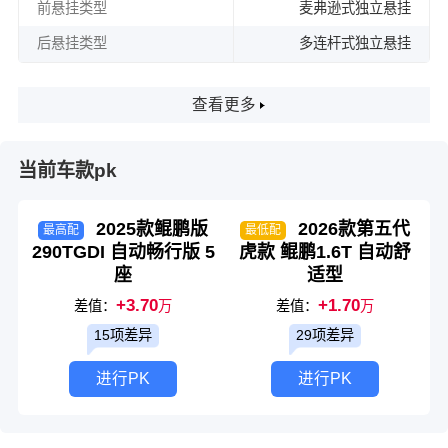
前悬挂类型
麦弗逊式独立悬挂
后悬挂类型
多连杆式独立悬挂
查看更多
当前车款pk
2025款鲲鹏版
2026款第五代
最高配
最低配
290TGDI 自动畅行版 5
虎款 鲲鹏1.6T 自动舒
座
适型
+3.70
+1.70
差值：
万
差值：
万
15项差异
29项差异
进行PK
进行PK