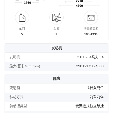
2710
1860
4700
车门
车座
行李箱容积
5
7
193-1930
发动机
发动机
2.0T 254马力 L4
最大扭矩(N·m/rpm)
390.0/1750-4000
底盘
变速箱
7档双离合
驱动方式
前置前驱
前悬挂类型
麦弗逊式独立悬挂