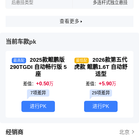
后悬挂类型
多连杆式独立悬挂
查看更多
当前车款pk
2025款鲲鹏版
2026款第五代
最高配
最低配
290TGDI 自动畅行版 5
虎款 鲲鹏1.6T 自动舒
座
适型
+0.50
+5.90
差值：
万
差值：
万
7项差异
29项差异
进行PK
进行PK
经销商
北京