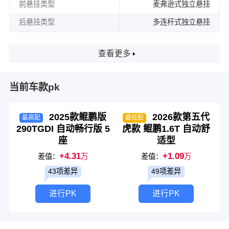
前悬挂类型
麦弗逊式独立悬挂
后悬挂类型
多连杆式独立悬挂
查看更多
当前车款pk
2025款鲲鹏版
2026款第五代
最高配
最低配
290TGDI 自动畅行版 5
虎款 鲲鹏1.6T 自动舒
座
适型
+4.31
+1.09
差值：
万
差值：
万
43项差异
49项差异
进行PK
进行PK