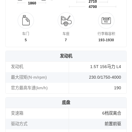
2710
1860
4700
车门
车座
行李箱容积
5
7
193-1930
发动机
发动机
1.5T 156马力 L4
最大扭矩(N·m/rpm)
230.0/1750-4000
官方最高车速(km/h)
190
底盘
变速箱
6档双离合
驱动方式
前置前驱