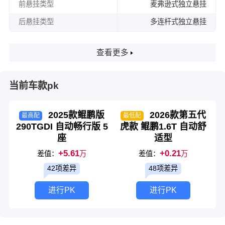
前悬挂类型
麦弗逊式独立悬挂
后悬挂类型
多连杆式独立悬挂
查看更多
当前车款pk
2025款鲲鹏版
2026款第五代
最高配
最低配
290TGDI 自动畅行版 5
虎款 鲲鹏1.6T 自动舒
座
适型
+5.61
+0.21
差值：
万
差值：
万
42项差异
48项差异
进行PK
进行PK