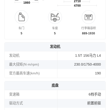
2710
1860
4700
车门
车座
行李箱容积
5
5
889-1930
发动机
发动机
1.5T 156马力 L4
最大扭矩(N·m/rpm)
230.0/1750-4000
官方最高车速(km/h)
190
底盘
变速箱
6档手动
驱动方式
前置前驱