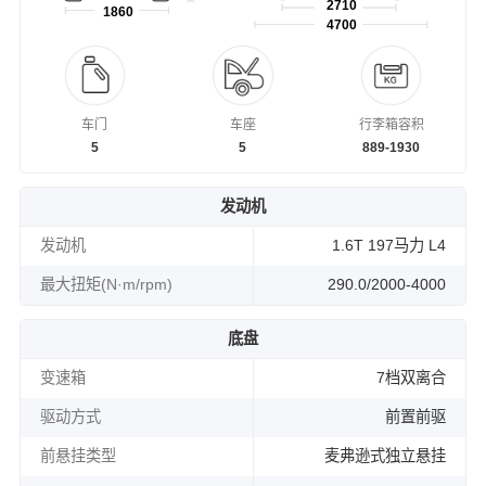
2710
1860
4700
车门
车座
行李箱容积
5
5
889-1930
发动机
发动机
1.6T 197马力 L4
最大扭矩(N·m/rpm)
290.0/2000-4000
底盘
变速箱
7档双离合
驱动方式
前置前驱
前悬挂类型
麦弗逊式独立悬挂