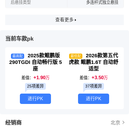
后悬挂类型
多连杆式独立悬挂
查看更多
当前车款pk
2025款鲲鹏版
2026款第五代
最高配
最低配
290TGDI 自动畅行版 5
虎款 鲲鹏1.6T 自动舒
座
适型
+1.90
+3.50
差值：
万
差值：
万
25项差异
37项差异
进行PK
进行PK
经销商
北京