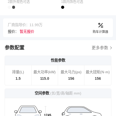
2款外观色可选
1款内饰色可选
厂商指导价：11.99万
报价：
暂无报价
购车计算器
参数配置
更多参数
性能参数
排量(L)
最大功率(kW)
最大马力(ps)
最大扭矩(N·m)
1.5
115.0
156
156
空间参数
(长/宽/高/轴距 mm)
1745