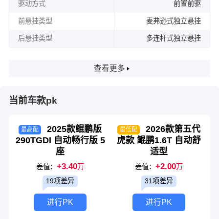
驱动方式
前置前驱
前悬挂类型
麦弗逊式独立悬挂
后悬挂类型
多连杆式独立悬挂
查看更多
当前车款pk
2025款鲲鹏版
2026款第五代
最高配
最低配
290TGDI 自动畅行版 5
虎款 鲲鹏1.6T 自动舒
座
适型
+3.40
+2.00
差值：
万
差值：
万
19项差异
31项差异
进行PK
进行PK