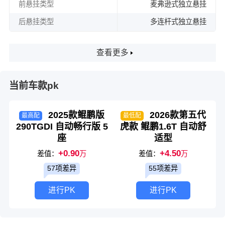
前悬挂类型
麦弗逊式独立悬挂
后悬挂类型
多连杆式独立悬挂
查看更多
当前车款pk
2025款鲲鹏版
2026款第五代
最高配
最低配
290TGDI 自动畅行版 5
虎款 鲲鹏1.6T 自动舒
座
适型
+0.90
+4.50
差值：
万
差值：
万
57项差异
55项差异
进行PK
进行PK