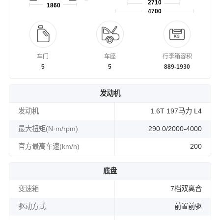
2710
1860
4700
车门
车座
行李箱容积
5
5
889-1930
发动机
发动机
1.6T 197马力 L4
最大扭矩(N·m/rpm)
290.0/2000-4000
官方最高车速(km/h)
200
底盘
变速箱
7档双离合
驱动方式
前置前驱