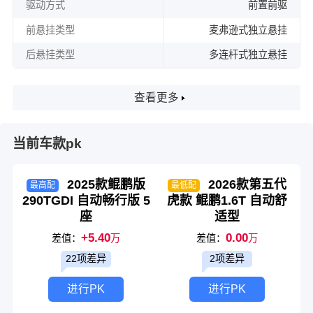
驱动方式
前置前驱
前悬挂类型
麦弗逊式独立悬挂
后悬挂类型
多连杆式独立悬挂
查看更多
当前车款pk
2025款鲲鹏版
2026款第五代
最高配
最低配
290TGDI 自动畅行版 5
虎款 鲲鹏1.6T 自动舒
座
适型
+5.40
0.00
差值：
万
差值：
万
22项差异
2项差异
进行PK
进行PK