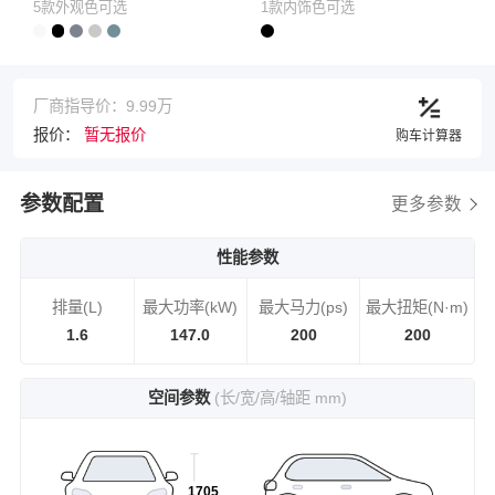
5款外观色可选
1款内饰色可选
厂商指导价：9.99万
报价：
暂无报价
购车计算器
参数配置
更多参数
性能参数
排量(L)
最大功率(kW)
最大马力(ps)
最大扭矩(N·m)
1.6
147.0
200
200
空间参数
(长/宽/高/轴距 mm)
1705