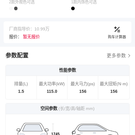
2款外观色可选
1款内饰色可选
厂商指导价：10.99万
报价：
暂无报价
购车计算器
参数配置
更多参数
性能参数
排量(L)
最大功率(kW)
最大马力(ps)
最大扭矩(N·m)
1.5
115.0
156
156
空间参数
(长/宽/高/轴距 mm)
1745