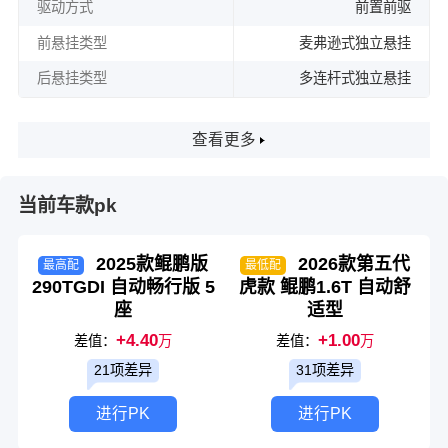
驱动方式
前置前驱
前悬挂类型
麦弗逊式独立悬挂
后悬挂类型
多连杆式独立悬挂
查看更多
当前车款pk
2025款鲲鹏版
2026款第五代
最高配
最低配
290TGDI 自动畅行版 5
虎款 鲲鹏1.6T 自动舒
座
适型
+4.40
+1.00
差值：
万
差值：
万
21项差异
31项差异
进行PK
进行PK