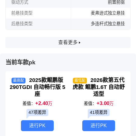
驱动方式
前置前驱
前悬挂类型
麦弗逊式独立悬挂
后悬挂类型
多连杆式独立悬挂
查看更多
当前车款pk
2025款鲲鹏版
2026款第五代
最高配
最低配
290TGDI 自动畅行版 5
虎款 鲲鹏1.6T 自动舒
座
适型
+2.40
+3.00
差值：
万
差值：
万
47项差异
41项差异
进行PK
进行PK