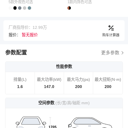
5款外观色可选
1款内饰色可选
厂商指导价：12.99万
报价：
暂无报价
购车计算器
参数配置
更多参数
性能参数
排量(L)
最大功率(kW)
最大马力(ps)
最大扭矩(N·m)
1.6
147.0
200
200
空间参数
(长/宽/高/轴距 mm)
1705