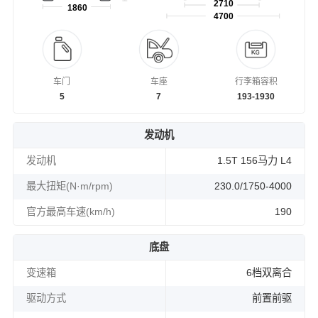
2710
1860
4700
车门
车座
行李箱容积
5
7
193-1930
发动机
发动机
1.5T 156马力 L4
最大扭矩(N·m/rpm)
230.0/1750-4000
官方最高车速(km/h)
190
底盘
变速箱
6档双离合
驱动方式
前置前驱