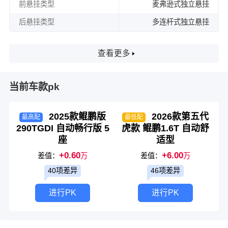
前悬挂类型
麦弗逊式独立悬挂
后悬挂类型
多连杆式独立悬挂
查看更多
当前车款pk
2025款鲲鹏版
2026款第五代
最高配
最低配
290TGDI 自动畅行版 5
虎款 鲲鹏1.6T 自动舒
座
适型
+0.60
+6.00
差值：
万
差值：
万
40项差异
46项差异
进行PK
进行PK