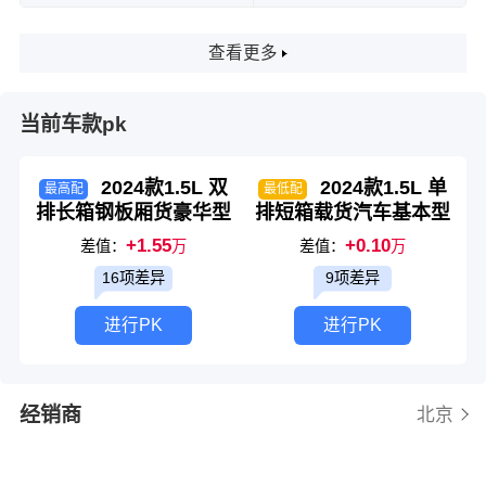
查看更多
当前车款pk
2024款1.5L 双
2024款1.5L 单
最高配
最低配
排长箱钢板厢货豪华型
排短箱载货汽车基本型
+1.55
+0.10
差值：
万
差值：
万
16项差异
9项差异
进行PK
进行PK
经销商
北京