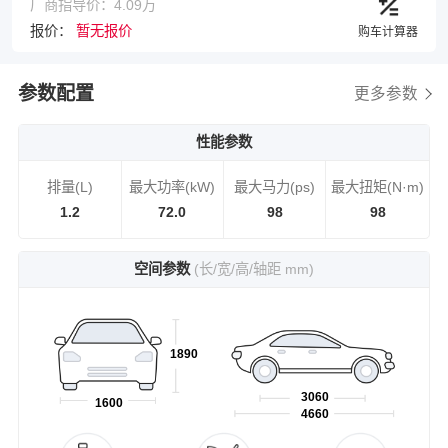
厂商指导价：4.09万
报价：
暂无报价
购车计算器
参数配置
更多参数
性能参数
排量(L)
最大功率(kW)
最大马力(ps)
最大扭矩(N·m)
1.2
72.0
98
98
空间参数
(长/宽/高/轴距 mm)
1890
3060
1600
4660