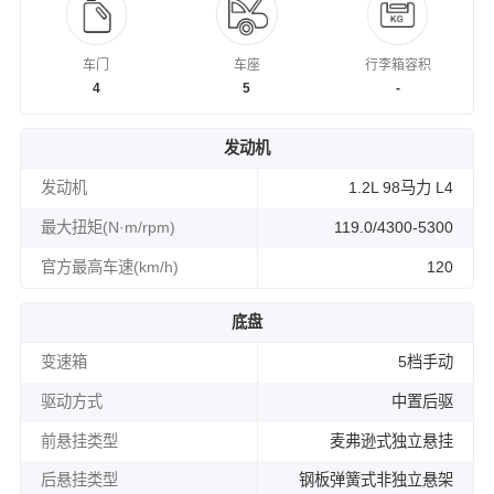
车门
车座
行李箱容积
4
5
-
发动机
发动机
1.2L 98马力 L4
最大扭矩(N·m/rpm)
119.0/4300-5300
官方最高车速(km/h)
120
底盘
变速箱
5档手动
驱动方式
中置后驱
前悬挂类型
麦弗逊式独立悬挂
后悬挂类型
钢板弹簧式非独立悬架