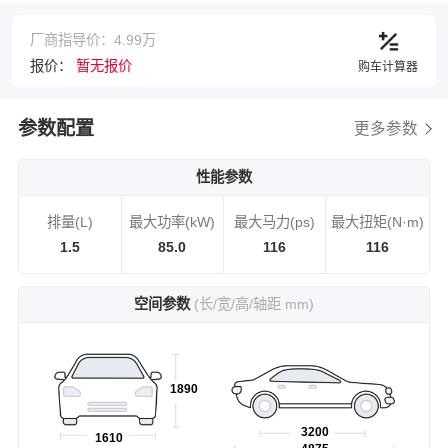
厂商指导价：4.99万
报价：
暂无报价
购车计算器
参数配置
更多参数
性能参数
排量(L)
最大功率(kW)
最大马力(ps)
最大扭矩(N·m)
1.5
85.0
116
116
空间参数
(长/宽/高/轴距 mm)
1890
3200
1610