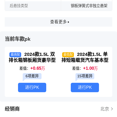
后悬挂类型
钢板弹簧式非独立悬架
查看更多
当前车款pk
2024款1.5L 双
2024款1.5L 单
最高配
最低配
排长箱钢板厢货豪华型
排短箱载货汽车基本型
+0.65
+1.00
差值：
万
差值：
万
6项差异
15项差异
进行PK
进行PK
经销商
北京