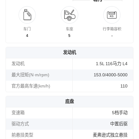
4875
车门
车座
行李箱容积
4
5
-
发动机
发动机
1.5L 116马力 L4
最大扭矩(N·m/rpm)
153.0/4000-5000
官方最高车速(km/h)
110
底盘
变速箱
5档手动
驱动方式
中置后驱
前悬挂类型
麦弗逊式独立悬挂