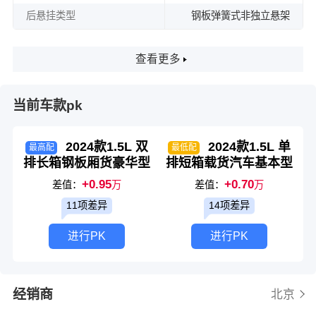
后悬挂类型
钢板弹簧式非独立悬架
查看更多
当前车款pk
2024款1.5L 双
2024款1.5L 单
最高配
最低配
排长箱钢板厢货豪华型
排短箱载货汽车基本型
+0.95
+0.70
差值：
万
差值：
万
11项差异
14项差异
进行PK
进行PK
经销商
北京