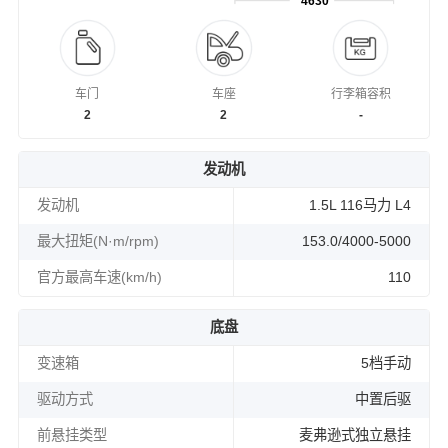
4630
车门
车座
行李箱容积
2
2
-
发动机
发动机
1.5L 116马力 L4
最大扭矩(N·m/rpm)
153.0/4000-5000
官方最高车速(km/h)
110
底盘
变速箱
5档手动
驱动方式
中置后驱
前悬挂类型
麦弗逊式独立悬挂