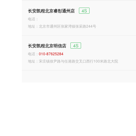
长安凯程北京睿彤通州店
4S
电话：
地址：北京市通州区张家湾镇张采路244号
长安凯程北京明信店
4S
电话：
010-87625284
地址：宋庄镇徐尹路与任港路交叉口西行100米路北大院