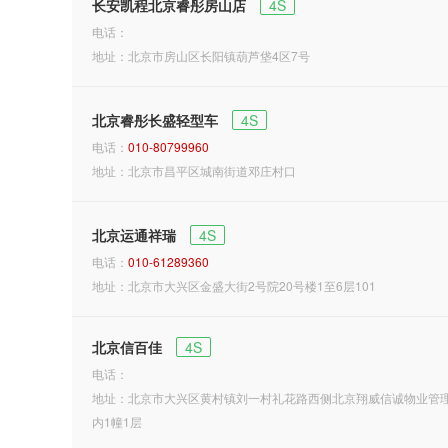
长安凯程北京睿彤房山店
4S
电话：
地址：北京市房山区长阳镇葫芦垡4区7号
北京睿彤长盛轻型车
4S
电话：
010-80799960
地址：北京市昌平区城南街道邓庄村口
北京运通祥瑞
4S
电话：
010-61289360
地址：北京市大兴区金盛大街2号院20号楼1至6层101
北京信百佳
4S
电话：
地址：北京市大兴区黄村镇刘一村礼花路西侧北京翔威信诚物业管
内1幢1层