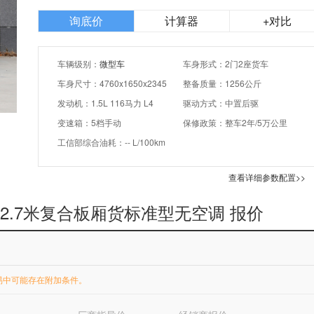
询底价
计算器
+对比
车辆级别：
微型车
车身形式：2门2座货车
车身尺寸：4760x1650x2345
整备质量：1256公斤
发动机：1.5L 116马力 L4
驱动方式：中置后驱
变速箱：5档手动
保修政策：整车2年/5万公里
工信部综合油耗：-- L/100km
查看详细参数配置>>
单排2.7米复合板厢货标准型无空调 报价
易中可能存在附加条件。