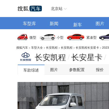
汽车首页
北京站
车型库
新闻
图片
新车
微型
小型
紧凑型
搜狐汽车
>
车型大全
>
长安凯程
>
长安凯程
>
长安凯程长安星卡
>
202
长安凯程
长安星卡
/
/
图片
参数配置
报价
车款综述